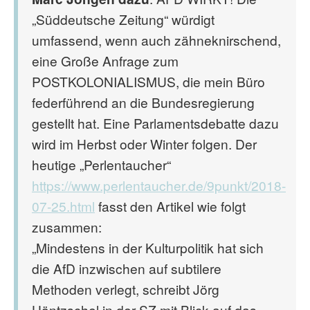
„Süddeutsche Zeitung“ würdigt
umfassend, wenn auch zähneknirschend,
eine Große Anfrage zum
POSTKOLONIALISMUS, die mein Büro
federführend an die Bundesregierung
gestellt hat. Eine Parlamentsdebatte dazu
wird im Herbst oder Winter folgen. Der
heutige „Perlentaucher“
https://www.perlentaucher.de/9punkt/2018-
07-25.html
fasst den Artikel wie folgt
zusammen:
„Mindestens in der Kulturpolitik hat sich
die AfD inzwischen auf subtilere
Methoden verlegt, schreibt Jörg
Häntzschel in der SZ mit Blick auf das