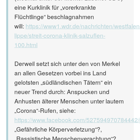
eine Kurklinik für „vorerkrankte
Flüchtlinge“ beschlagnahmen
will:
https://www1.wdr.de/nachrichten/westfalen
lippe/streit-corona-klinik-salzuflen-
100.html
Derweil setzt sich unter den von Merkel
an allen Gesetzen vorbei ins Land
gelotsten „südländischen Tätern“ ein
neuer Trend durch: Anspucken und
Anhusten älterer Menschen unter lautem
„Corona“-Rufen, siehe:
https://www.facebook.com/527594970784442
„Gefährliche Körperverletzung“?,
„Rassistische Menschenverachtung“?