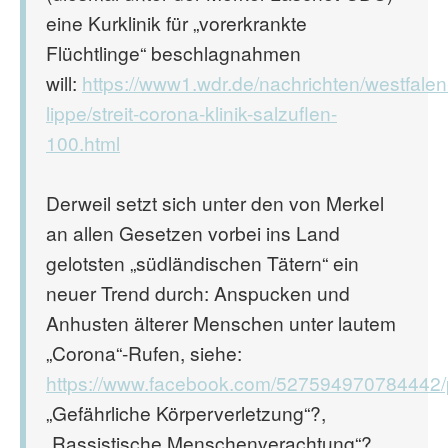
eine Kurklinik für „vorerkrankte
Flüchtlinge“ beschlagnahmen
will:
https://www1.wdr.de/nachrichten/westfalen
lippe/streit-corona-klinik-salzuflen-
100.html
Derweil setzt sich unter den von Merkel
an allen Gesetzen vorbei ins Land
gelotsten „südländischen Tätern“ ein
neuer Trend durch: Anspucken und
Anhusten älterer Menschen unter lautem
„Corona“-Rufen, siehe:
https://www.facebook.com/527594970784442
„Gefährliche Körperverletzung“?,
„Rassistische Menschenverachtung“?