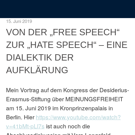
15. Juni 2019
VON DER „FREE SPEECH“
ZUR „HATE SPEECH“ – EINE
DIALEKTIK DER
AUFKLÄRUNG
Mein Vortrag auf dem Kongress der Desiderius-
Erasmus-Stiftung über MEINUNGSFREIHEIT
am 15. Juni 2019 im Kronprinzenpalais in
Berlin. Hier
https://www.youtube.com/watch?
v=41bMt-pLl7s
ist auch noch die
Abschlussdiskussion mit Vera Lengsfeld,