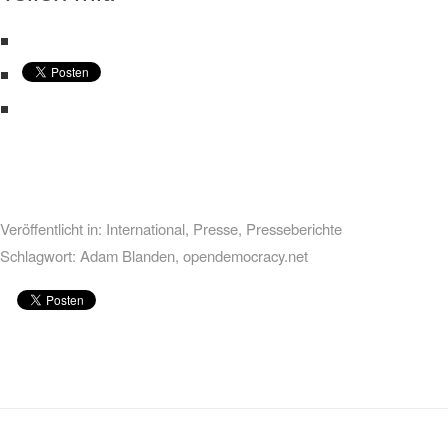
Veröffentlicht in:
International
,
Presse
,
Presseberichte
Schlagwort:
Adam Blanden
,
opendemocracy.net