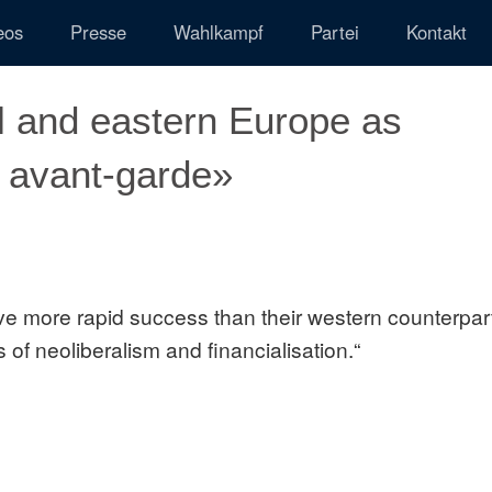
eos
Presse
Wahlkampf
Partei
Kontakt
l and eastern Europe as
e avant-garde»
ve more rapid success than their western counterpar
s of neoliberalism and financialisation.“