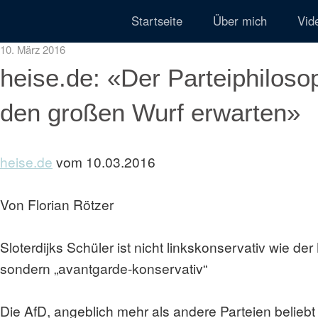
Startseite
Über mich
Vid
10. März 2016
heise.de: «Der Parteiphilos
den großen Wurf erwarten»
heise.de
vom 10.03.2016
Von Florian Rötzer
Sloterdijks Schüler ist nicht linkskonservativ wie der 
sondern „avantgarde-konservativ“
Die AfD, angeblich mehr als andere Parteien belieb