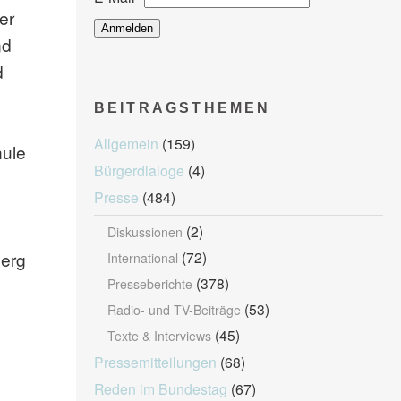
er
nd
d
BEITRAGSTHEMEN
Allgemein
(159)
hule
Bürgerdialoge
(4)
Presse
(484)
(2)
Diskussionen
berg
(72)
International
(378)
Presseberichte
(53)
Radio- und TV-Beiträge
(45)
Texte & Interviews
Pressemitteilungen
(68)
Reden im Bundestag
(67)