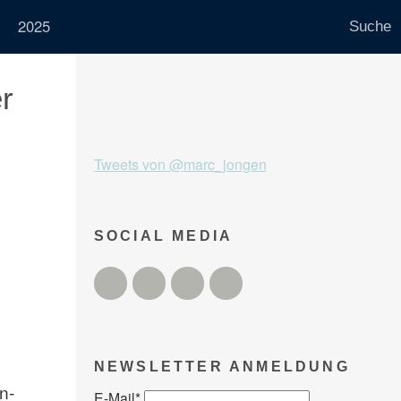
2025
r
Tweets von @marc_jongen
SOCIAL MEDIA
Twitter
Facebook
Instagram
YouTube
NEWSLETTER ANMELDUNG
n-
E-Mail
*