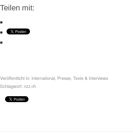
Teilen mit:
Veröffentlicht in:
International
,
Presse
,
Texte & Interviews
Schlagwort:
nzz.ch