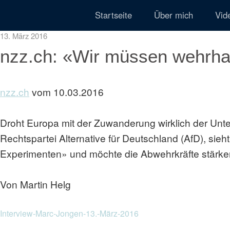
Startseite
Über mich
Vid
13. März 2016
nzz.ch: «Wir müssen wehrha
nzz.ch
vom 10.03.2016
Droht Europa mit der Zuwanderung wirklich der Un
Rechtspartei Alternative für Deutschland (AfD), sieht 
Experimenten» und möchte die Abwehrkräfte stärke
Von Martin Helg
Interview-Marc-Jongen-13.-März-2016