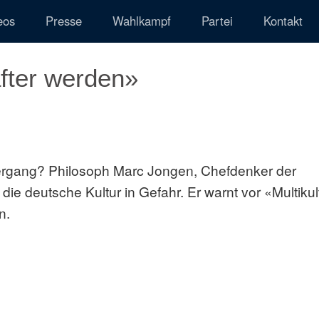
eos
Presse
Wahlkampf
Partei
Kontakt
fter werden»
tergang? Philosoph Marc Jongen, Chefdenker der
die deutsche Kultur in Gefahr. Er warnt vor «Multikult
n.