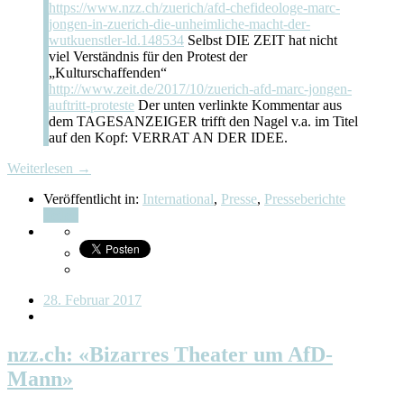
https://www.nzz.ch/zuerich/afd-chefideologe-marc-
jongen-in-zuerich-die-unheimliche-macht-der-
wutkuenstler-ld.148534
Selbst DIE ZEIT hat nicht
viel Verständnis für den Protest der
„Kulturschaffenden“
http://www.zeit.de/2017/10/zuerich-afd-marc-jongen-
auftritt-proteste
Der unten verlinkte Kommentar aus
dem TAGESANZEIGER trifft den Nagel v.a. im Titel
auf den Kopf: VERRAT AN DER IDEE.
Weiterlesen →
Veröffentlicht in:
International
,
Presse
,
Presseberichte
Teilen
28. Februar 2017
nzz.ch: «Bizarres Theater um AfD-
Mann»