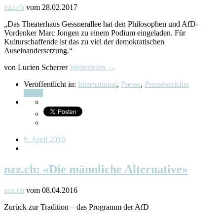
nzz.ch
vom 28.02.2017
„Das Theaterhaus Gessnerallee hat den Philosophen und AfD-
Vordenker Marc Jongen zu einem Podium eingeladen. Für
Kulturschaffende ist das zu viel der demokratischen
Auseinandersetzung.“
von Lucien Scherrer
Weiterlesen →
Veröffentlicht in:
International
,
Presse
,
Presseberichte
Teilen
9. April 2016
nzz.ch: «Die männliche Alternative»
nzz.ch
vom 08.04.2016
Zurück zur Tradition – das Programm der AfD