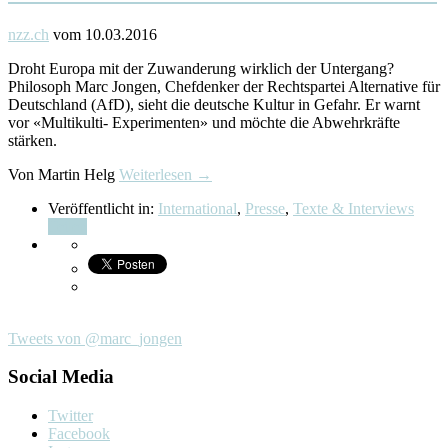
nzz.ch
vom 10.03.2016
Droht Europa mit der Zuwanderung wirklich der Untergang?
Philosoph Marc Jongen, Chefdenker der Rechtspartei Alternative für
Deutschland (AfD), sieht die deutsche Kultur in Gefahr. Er warnt
vor «Multikulti- Experimenten» und möchte die Abwehrkräfte
stärken.
Von Martin Helg
Weiterlesen →
Veröffentlicht in:
International
,
Presse
,
Texte & Interviews
Teilen
Tweets von @marc_jongen
Social Media
Twitter
Facebook