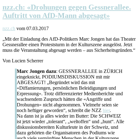
nzz.ch: «Drohungen gegen Gessnerallee.
Auftritt von AfD-Mann abgesagt»
nzz.ch
vom 07.03.2017
„Mit der Einladung des AfD-Politikers Marc Jongen hat das Theater
Gessnerallee einen Proteststurm in der Kulturszene ausgelöst. Jetzt
muss die Veranstaltung abgesagt werden – aus Sicherheitsgründen.“
Von Lucien Scherrer
Marc Jongen dazu
: GESSNERALLEE in ZÜRICH
eingeknickt, PODIUMSDISKUSSION mit mir
ABGESAGT! „Begründet wird das mit
«Diffamierungen, persönlichen Beleidigungen und
Erpressung». Trotz differenzierter Medienberichte und
wachsendem Zuspruch hätten die «Angriffe und
Drohungen» nicht abgenommen. Vielmehr seien sie
noch heftiger geworden“, schreibt die NZZ
hier
.
Na dann ist ja alles wieder im Butter: Die SCHWEIZ
ist jetzt wieder „tolerant“, „weltoffen“ und „bunt“. Alle
diskussionsbereiten Kulturleute in der Schweiz, und
dazu gehörten die Organisatoren des Podiums wie
auch viele vernünftige Menschen in der Kulturszene,