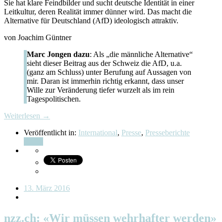
Sie hat klare Feindbilder und sucht deutsche Identität in einer
Leitkultur, deren Realität immer dünner wird. Das macht die
Alternative für Deutschland (AfD) ideologisch attraktiv.
von Joachim Güntner
Marc Jongen dazu
: Als „die männliche Alternative“
sieht dieser Beitrag aus der Schweiz die AfD, u.a.
(ganz am Schluss) unter Berufung auf Aussagen von
mir. Daran ist immerhin richtig erkannt, dass unser
Wille zur Veränderung tiefer wurzelt als im rein
Tagespolitischen.
Weiterlesen →
Veröffentlicht in:
International
,
Presse
,
Presseberichte
Teilen
13. März 2016
nzz.ch: «Wir müssen wehrhafter werden»