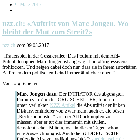
9. März 2017
nzz.ch: «Auftritt von Marc Jongen. Wo
bleibt der Mut zum Streit?»
nzz.ch
vom 09.03.2017
„Trauerspiel in der Gessnerallee: Das Podium mit dem Afd-
Politphilosophen Marc Jongen ist abgesagt. Die «Progressiven»
frohlocken. Und zeigen dabei doch nur, dass sie in ihrem autoritären
Auftreten dem politischen Feind immer ähnlicher sehen.“
Von Jörg Scheller
Marc Jongen dazu
: Der INITIATOR des abgesagten
Podiums in Zürich, JÖRG SCHELLER, führt im
unten verlinkten
NZZ-Artikel
die Absurdität der linken
Diskursverhinderer vor. Zwar meint auch er, die bösen
„Rechtspopulisten“ von der AfD bekämpfen zu
müssen, aber er tut dies immerhin mit zivilen,
demokratischen Mitteln, was in diesen Tagen schon
eine Auszeichnung ist. Auch die SÜDDEUTSCHE
findet die Absage „radikal unschick“:
sueddeutsche.de