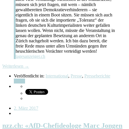
müssen sich jetzt fragen, mit wem – nämlich
gewaltbereiten Demokratieverhinderern – sie
eigentlich in einem Boot sitzen. Sie müssen sich auch
fragen, ob sie sich die importierte „Toleranz“ der
linken deutschen Kulturimperialisten weiter gefallen
lassen wollen. Wenn nicht, müsste die Veranstaltung in
genau der geplanten Besetzung an anderem Ort in
Zürich nachgeholt werden. Ich bin dazu bereit, die
freie Rede muss unter allen Umständen gegen ihre
heuschlerischen Verächter verteidigt werden!
tagesanzeiger.ch
Weiterlesen →
Veröffentlicht in:
International
,
Presse
,
Presseberichte
Teilen
2. März 2017
nzz.ch: «AfD-Chefideologe Marc Jongen