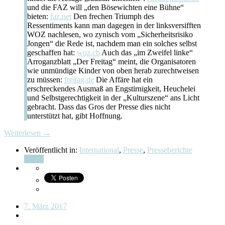
und die FAZ will „den Bösewichten eine Bühne“
bieten:
faz.net
Den frechen Triumph des
Ressentiments kann man dagegen in der linksversifften
WOZ nachlesen, wo zynisch vom „Sicherheitsrisiko
Jongen“ die Rede ist, nachdem man ein solches selbst
geschaffen hat:
woz.ch
Auch das „im Zweifel linke“
Arroganzblatt „Der Freitag“ meint, die Organisatoren
wie unmündige Kinder von oben herab zurechtweisen
zu müssen:
freitag.de
Die Affäre hat ein
erschreckendes Ausmaß an Engstirnigkeit, Heuchelei
und Selbstgerechtigkeit in der „Kulturszene“ ans Licht
gebracht. Dass das Gros der Presse dies nicht
unterstützt hat, gibt Hoffnung.
Weiterlesen →
Veröffentlicht in:
International
,
Presse
,
Presseberichte
Teilen
7. März 2017