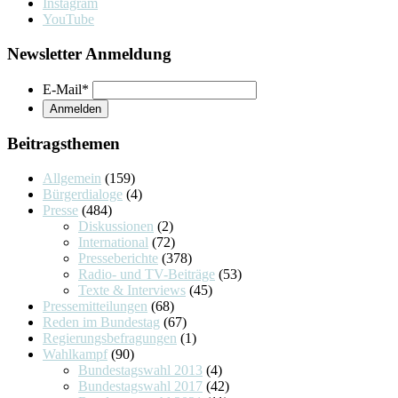
Instagram
YouTube
Newsletter Anmeldung
E-Mail
*
Beitragsthemen
Allgemein
(159)
Bürgerdialoge
(4)
Presse
(484)
Diskussionen
(2)
International
(72)
Presseberichte
(378)
Radio- und TV-Beiträge
(53)
Texte & Interviews
(45)
Pressemitteilungen
(68)
Reden im Bundestag
(67)
Regierungsbefragungen
(1)
Wahlkampf
(90)
Bundestagswahl 2013
(4)
Bundestagswahl 2017
(42)