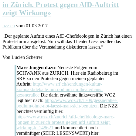
in Zürich. Protest gegen AfD-Auftritt
zeigt Wirkung»
nzz.ch
vom 01.03.2017
„Der geplante Auftritt eines AfD-Chefideologen in Zürich hat einen
Proteststurm ausgelöst. Nun will das Theater Gessnerallee das
Publikum über die Veranstaltung diskutieren lassen.“
Von Lucien Scherrer
Marc Jongen dazu
: Neueste Folgen vom
SCHWANK aus ZÜRICH. Hier ein Radiobeitrag im
SRF zu den Protesten gegen meinen geplanten
Auftritt:
http://www.srf.ch/sendungen/kultur-
kompakt/debatte-um-podium-im-theaterhaus-
gessnerallee
Die darin erwähnte linksversiffte WOZ
legt hier nach:
http://www.woz.ch/1709/gessnerallee-
podium/ohne-not-laesst-man-sich-benutzen
Die NZZ
berichtet vernünftig hier:
https://www.nzz.ch/zuerich/afd-chefideologe-marc-
jongen-in-zuerich-protest-gegen-afd-auftritt-zeigt-
wirkung-ld.148621
und kommentiert noch
vernünftiger (SEHR LESENSWERT) hier: