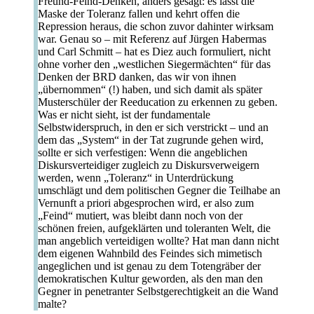
Freund-Feind-Denken, anders gesagt: es lässt die
Maske der Toleranz fallen und kehrt offen die
Repression heraus, die schon zuvor dahinter wirksam
war. Genau so – mit Referenz auf Jürgen Habermas
und Carl Schmitt – hat es Diez auch formuliert, nicht
ohne vorher den „westlichen Siegermächten“ für das
Denken der BRD danken, das wir von ihnen
„übernommen“ (!) haben, und sich damit als später
Musterschüler der Reeducation zu erkennen zu geben.
Was er nicht sieht, ist der fundamentale
Selbstwiderspruch, in den er sich verstrickt – und an
dem das „System“ in der Tat zugrunde gehen wird,
sollte er sich verfestigen: Wenn die angeblichen
Diskursverteidiger zugleich zu Diskursverweigern
werden, wenn „Toleranz“ in Unterdrückung
umschlägt und dem politischen Gegner die Teilhabe an
Vernunft a priori abgesprochen wird, er also zum
„Feind“ mutiert, was bleibt dann noch von der
schönen freien, aufgeklärten und toleranten Welt, die
man angeblich verteidigen wollte? Hat man dann nicht
dem eigenen Wahnbild des Feindes sich mimetisch
angeglichen und ist genau zu dem Totengräber der
demokratischen Kultur geworden, als den man den
Gegner in penetranter Selbstgerechtigkeit an die Wand
malte?