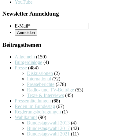
YouTube
Newsletter Anmeldung
E-Mail
*
Beitragsthemen
Allgemein
(159)
Bürgerdialoge
(4)
Presse
(484)
Diskussionen
(2)
International
(72)
Presseberichte
(378)
Radio- und TV-Beiträge
(53)
Texte & Interviews
(45)
Pressemitteilungen
(68)
Reden im Bundestag
(67)
Regierungsbefragungen
(1)
Wahlkampf
(90)
Bundestagswahl 2013
(4)
Bundestagswahl 2017
(42)
Bundestagswahl 2021
(11)