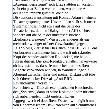
„Auseinandersetzung“ sich Diez stattdessen vorstellt,
steht ein paar Zeilen weiter unten, wo er eine Aktion
der Antifa implizit gutheißt, die eine
Diskussionsveranstaltung mit Konrad Adam an einem
Theater gesprengt hatte. Unverhohlen stellt sich unser
Systemschnösel nicht etwa auf die Seite des
Theaterleiters, der den Dialog mit der AfD suchte,
sondern auf die Seite der linksfaschistischen
„Diskursverweigerer“. Was ist das anderes als ein
mehr oder weniger offener Gewaltaufruf gegen die
AfD? Völlig klar ist für Diez auch, dass DIE ZEIT das
vor kurzem erschienene Interview mit mir („kruder
Kopf des ständestaatlichen Rollbacks“) nie hätte
führen dürfen. Die Zeit-Redakteure hätten naiverweise
nicht verstanden, dass sie nur scheinbar dieselben
Begriffe verwenden wie ich, in Wahrheit liege ein
Abgrund zwischen ihrer und meiner Diskurswelt (die
sich Oberchecker Diez als „Anti-BRD-
Revanchismus“ vorstellt.)
Betrachten wir Diez als exemplarischen Bauchredner
des „Systems“, dann ist seine Kolumne Indiz für einen
sich anbahnenden, nicht ungefährlichen
Aggregatwechsel desselben. Es stellt womöglich um
von Habermasschem Diskursdenken auf Schmittsches