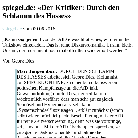
spiegel.de: «Der Kritiker: Durch den
Schlamm des Hasses»
spiegel.de
vom 09.06.2016
„Kaum sagt jemand von der AfD etwas Idiotisches, wird er in die
Talkshow eingeladen. Das ist reine Diskursromantik. Unsinn bleibt
Unsinn, der muss nicht noch mal öffentlich wiederholt werden.“
Von Georg Diez
Marc Jongen dazu
: DURCH DEN SCHLAMM
DES HASSES arbeitet sich Georg Diez, Kolumnist
auf SPIEGEL ONLINE, zu einer bemerkenswerten
politischen Kampfansage an die AfD inkl.
Gewaltandrohung durch. Diez, der seit Jahren
wöchtentlich vorführt, dass man sehr gut zugleich
Schnösel und Hypermoralist sein kann –
„Systemschnösel“ sozusagen -, erklärt zunächst (schön
selbstwidersprüchlich) jede Beschäftigung mit der AfD
für reine Zeitverschwendung, denn was sie vorbringe,
sei „Unsinn“. Mit der AfD überhaupt zu sprechen, sei
„magische Diskursromantik“ und lähme die
Auseinandersetzung mit ihr. Welche Form der