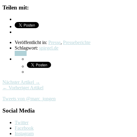
Teilen mit:
Veröffentlicht in:
Presse
,
Presseberichte
Schlagwort:
spiegel.de
Teilen
Nächster Artikel →
← Vorheriger Artikel
Tweets von @marc_jongen
Social Media
Twitter
Facebook
Instagram