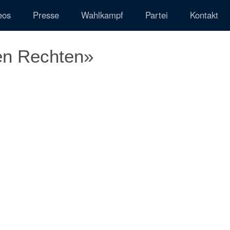
eos
Presse
Wahlkampf
Partei
Kontakt
en Rechten»