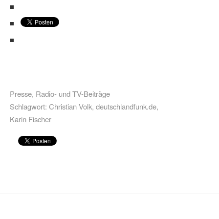
Presse
,
Radio- und TV-Beiträge
Schlagwort:
Christian Volk
,
deutschlandfunk.de
,
Karin Fischer