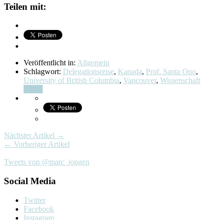
Teilen mit:
Veröffentlicht in:
Allgemein
Schlagwort:
Delegationsreise
,
Kanada
,
Prof. Santa Ono
,
University of British Columbia
,
Vancouver
,
Wissenschaft
Teilen
Nächster Artikel →
← Vorheriger Artikel
Tweets von @marc_jongen
Social Media
Twitter
Facebook
Instagram