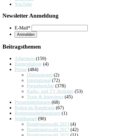
YouTube
Newsletter Anmeldung
E-Mail
*
Beitragsthemen
Allgemein
(159)
Bürgerdialoge
(4)
Presse
(484)
Diskussionen
(2)
International
(72)
Presseberichte
(378)
Radio- und TV-Beiträge
(53)
Texte & Interviews
(45)
Pressemitteilungen
(68)
Reden im Bundestag
(67)
Regierungsbefragungen
(1)
Wahlkampf
(90)
Bundestagswahl 2013
(4)
Bundestagswahl 2017
(42)
Bundestagswahl 2021
(11)