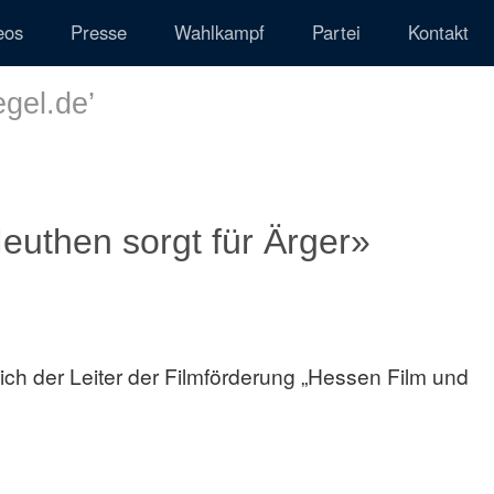
eos
Presse
Wahlkampf
Partei
Kontakt
egel.de
’
Meuthen sorgt für Ärger»
ich der Leiter der Filmförderung „Hessen Film und