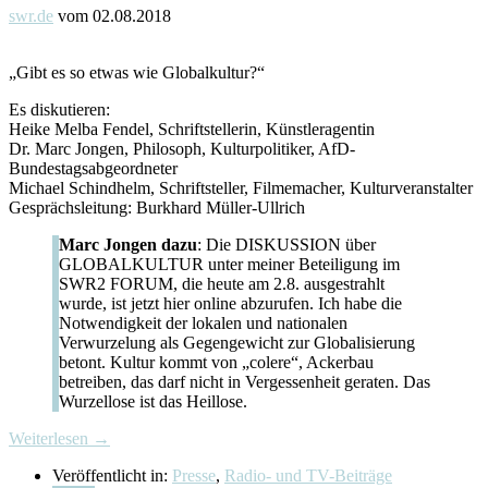
swr.de
vom 02.08.2018
„Gibt es so etwas wie Globalkultur?“
Es diskutieren:
Heike Melba Fendel, Schriftstellerin, Künstleragentin
Dr. Marc Jongen, Philosoph, Kulturpolitiker, AfD-
Bundestagsabgeordneter
Michael Schindhelm, Schriftsteller, Filmemacher, Kulturveranstalter
Gesprächsleitung: Burkhard Müller-Ullrich
Marc Jongen dazu
: Die DISKUSSION über
GLOBALKULTUR unter meiner Beteiligung im
SWR2 FORUM, die heute am 2.8. ausgestrahlt
wurde, ist jetzt hier online abzurufen. Ich habe die
Notwendigkeit der lokalen und nationalen
Verwurzelung als Gegengewicht zur Globalisierung
betont. Kultur kommt von „colere“, Ackerbau
betreiben, das darf nicht in Vergessenheit geraten. Das
Wurzellose ist das Heillose.
Weiterlesen →
Veröffentlicht in:
Presse
,
Radio- und TV-Beiträge