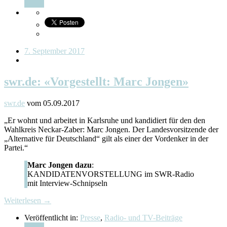
Teilen
7. September 2017
swr.de: «Vorgestellt: Marc Jongen»
swr.de
vom 05.09.2017
„Er wohnt und arbeitet in Karlsruhe und kandidiert für den den
Wahlkreis Neckar-Zaber: Marc Jongen. Der Landesvorsitzende der
„Alternative für Deutschland“ gilt als einer der Vordenker in der
Partei.“
Marc Jongen dazu
:
KANDIDATENVORSTELLUNG im SWR-Radio
mit Interview-Schnipseln
Weiterlesen →
Veröffentlicht in:
Presse
,
Radio- und TV-Beiträge
Teilen