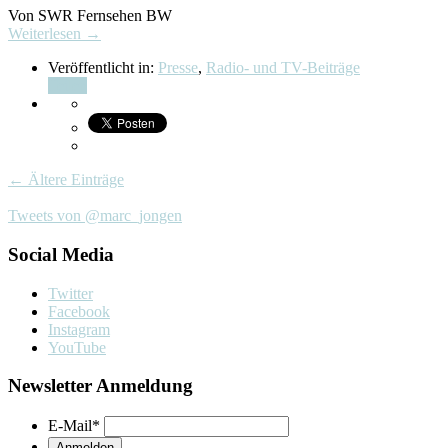
Von SWR Fernsehen BW
Weiterlesen →
Veröffentlicht in:
Presse
,
Radio- und TV-Beiträge
Teilen
← Ältere Einträge
Tweets von @marc_jongen
Social Media
Twitter
Facebook
Instagram
YouTube
Newsletter Anmeldung
E-Mail
*