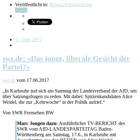
Veröffentlicht in:
Presse
,
Presseberichte
Teilen
17. Juni 2017
swr.de: «Das junge, liberale Gesicht der
Partei?»
swr.de
vom 17.06.2017
„In Karlsruhe traf sich am Samstag der Landesverband der AfD, um
über Satzungsfragen zu reden. Mit dabei: Spitzenkandidaten Alice
Weidel, die zur „Kehrwoche“ in der Politik aufrief.“
Von SWR Fernsehen BW
Marc Jongen dazu
: Ausführlicher TV-BERICHT des
SWR vom AfD-LANDESPARTEITAG Baden-
Württtemberg am Samstag, 17.6., in Karlsruhe mit