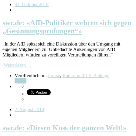
31. Oktober 2018
swr.de: «AfD-Politiker wehren sich gegen
„Gesinnungsprüfungen“»
„In der AfD spitzt sich eine Diskussion über den Umgang mit
eigenen Mitgliedern zu. Unbedachte Äußerungen von AfD-
Mitgliedern würden zu voreiligen Verurteilungen führen.“
Weiterlesen →
Veröffentlicht in:
Presse
,
Radio- und TV-Beiträge
Teilen
2. August 2018
swr.de: «Diesen Kuss der ganzen Welt!»