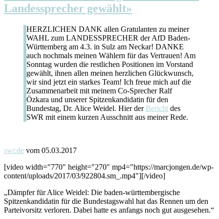
Landessprecher gewählt»
HERZLICHEN DANK allen Gratulanten zu meiner
WAHL zum LANDESSPRECHER der AfD Baden-
Württemberg am 4.3. in Sulz am Neckar! DANKE
auch nochmals meinen Wählern für das Vertrauen! Am
Sonntag wurden die restlichen Positionen im Vorstand
gewählt, ihnen allen meinen herzlichen Glückwunsch,
wir sind jetzt ein starkes Team! Ich freue mich auf die
Zusammenarbeit mit meinem Co-Sprecher Ralf
Özkara und unserer Spitzenkandidatin für den
Bundestag, Dr. Alice Weidel. Hier der
Bericht
des
SWR mit einem kurzen Ausschnitt aus meiner Rede.
swr.de
vom 05.03.2017
[video width="770" height="270" mp4="https://marcjongen.de/wp-
content/uploads/2017/03/922804.sm_.mp4"][/video]
„Dämpfer für Alice Weidel: Die baden-württembergische
Spitzenkandidatin für die Bundestagswahl hat das Rennen um den
Parteivorsitz verloren. Dabei hatte es anfangs noch gut ausgesehen.“