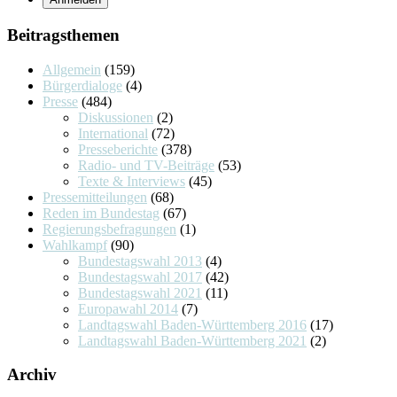
Beitragsthemen
Allgemein
(159)
Bürgerdialoge
(4)
Presse
(484)
Diskussionen
(2)
International
(72)
Presseberichte
(378)
Radio- und TV-Beiträge
(53)
Texte & Interviews
(45)
Pressemitteilungen
(68)
Reden im Bundestag
(67)
Regierungsbefragungen
(1)
Wahlkampf
(90)
Bundestagswahl 2013
(4)
Bundestagswahl 2017
(42)
Bundestagswahl 2021
(11)
Europawahl 2014
(7)
Landtagswahl Baden-Württemberg 2016
(17)
Landtagswahl Baden-Württemberg 2021
(2)
Archiv