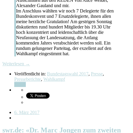
Ausschnitten aus den REDEN von Alice Weidel,
Alexander Gauland und mir.
Im Anschluss wählten wir noch 7 Delegierte für den
Bundeskonvent und 7 Ersatzdelegierte, ihnen allen
meine herzliche Gratulation! Am gestrigen Sonntag
diskutierten rund hundert Mitglieder bis 19.30 Uhr
hoch konzentriert und leidenschaftlich über die
Neufassung der Landessatzung, die Anfang
kommenden Jahres verabschiedet werden soll. Ein
rundum gelungener Parteitag, der exzellent auf den
Wahlkampf eingestimmt hat.
Weiterlesen →
Veröffentlicht in:
Bundestagswahl 2017
,
Presse
,
Presseberichte
,
Wahlkampf
Teilen
6. März 2017
swr.de: «Dr. Marc Jongen zum zweiten