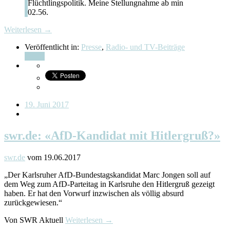
Flüchtlingspolitik. Meine Stellungnahme ab min
02.56.
Weiterlesen →
Veröffentlicht in:
Presse
,
Radio- und TV-Beiträge
Teilen
19. Juni 2017
swr.de: «AfD-Kandidat mit Hitlergruß?»
swr.de
vom 19.06.2017
„Der Karlsruher AfD-Bundestagskandidat Marc Jongen soll auf
dem Weg zum AfD-Parteitag in Karlsruhe den Hitlergruß gezeigt
haben. Er hat den Vorwurf inzwischen als völlig absurd
zurückgewiesen.“
Von SWR Aktuell
Weiterlesen →