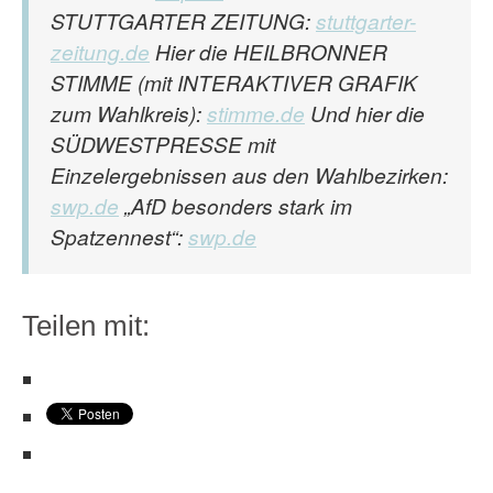
STUTTGARTER ZEITUNG:
stuttgarter-
zeitung.de
Hier die HEILBRONNER
STIMME (mit INTERAKTIVER GRAFIK
zum Wahlkreis):
stimme.de
Und hier die
SÜDWESTPRESSE mit
Einzelergebnissen aus den Wahlbezirken:
swp.de
„AfD besonders stark im
Spatzennest“:
swp.de
Teilen mit: