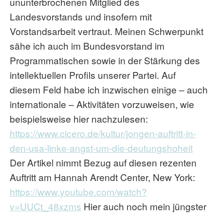
ununterbrochenen Mitglied des
Landesvorstands und insofern mit
Vorstandsarbeit vertraut. Meinen Schwerpunkt
sähe ich auch im Bundesvorstand im
Programmatischen sowie in der Stärkung des
intellektuellen Profils unserer Partei. Auf
diesem Feld habe ich inzwischen einige – auch
internationale – Aktivitäten vorzuweisen, wie
beispielsweise hier nachzulesen:
https://www.cicero.de/kultur/jongen-auftritt-in-
den-usa-linke-angst-um-die-deutungshoheit
Der Artikel nimmt Bezug auf diesen rezenten
Auftritt am Hannah Arendt Center, New York:
https://www.youtube.com/watch?
v=UUCt_48xzms
Hier auch noch mein jüngster