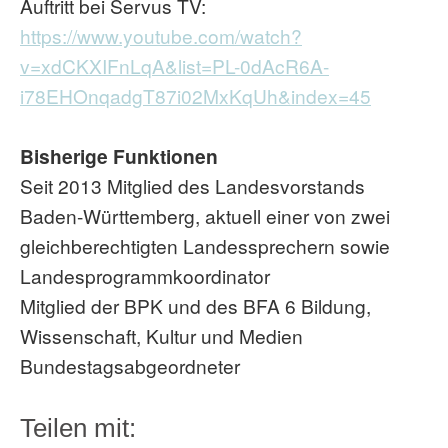
Auftritt bei Servus TV:
https://www.youtube.com/watch?
v=xdCKXIFnLqA&list=PL-0dAcR6A-
i78EHOnqadgT87i02MxKqUh&index=45
Bisherige Funktionen
Seit 2013 Mitglied des Landesvorstands
Baden-Württemberg, aktuell einer von zwei
gleichberechtigten Landessprechern sowie
Landesprogrammkoordinator
Mitglied der BPK und des BFA 6 Bildung,
Wissenschaft, Kultur und Medien
Bundestagsabgeordneter
Teilen mit: