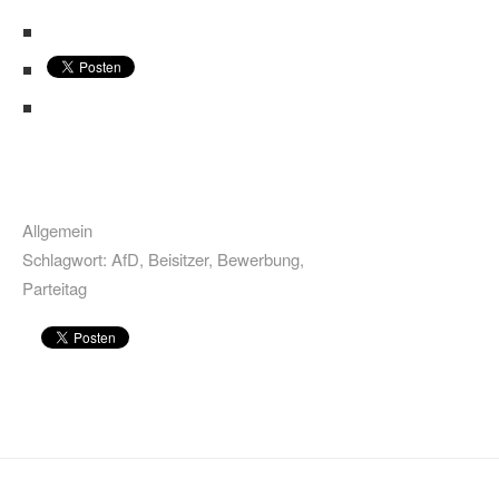
Allgemein
Schlagwort:
AfD
,
Beisitzer
,
Bewerbung
,
Parteitag