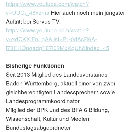
https://www.youtube.com/watch?
v=UUCt_48xzms
Hier auch noch mein jüngster
Auftritt bei Servus TV:
https://www.youtube.com/watch?
v=xdCKXIFnLqA&list=PL-0dAcR6A-
i78EHOnqadgT87i02MxKqUh&index=45
Bisherige Funktionen
Seit 2013 Mitglied des Landesvorstands
Baden-Württemberg, aktuell einer von zwei
gleichberechtigten Landessprechern sowie
Landesprogrammkoordinator
Mitglied der BPK und des BFA 6 Bildung,
Wissenschaft, Kultur und Medien
Bundestagsabgeordneter