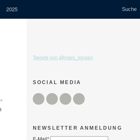
2025
Tweets von @marc_jongen
SOCIAL MEDIA
Twitter
Facebook
Instagram
YouTube
-
n
NEWSLETTER ANMELDUNG
E-Mail
*