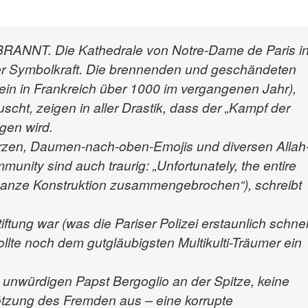
NT. Die Kathedrale von Notre-Dame de Paris i
her Symbolkraft. Die brennenden und geschändeten
lein in Frankreich über 1000 im vergangenen Jahr),
ht, zeigen in aller Drastik, dass der „Kampf der
gen wird.
erzen, Daumen-nach-oben-Emojis und diversen Allah
nity sind auch traurig: „Unfortunately, the entire
die ganze Konstruktion zusammengebrochen“), schreibt
tung war (was die Pariser Polizei erstaunlich schnel
llte noch dem gutgläubigsten Multikulti-Träumer ein
 unwürdigen Papst Bergoglio an der Spitze, keine
tzung des Fremden aus – eine korrupte