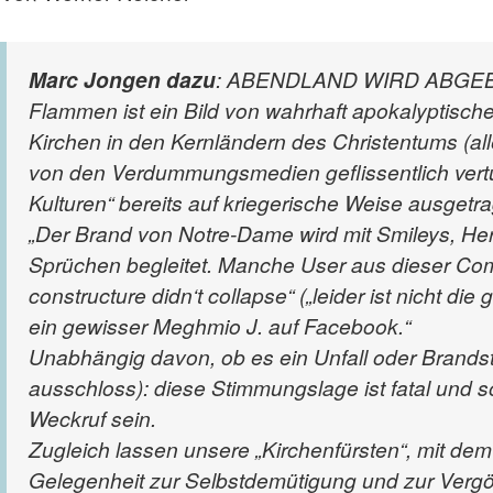
Marc Jongen dazu
: ABENDLAND WIRD ABGEBRAN
Flammen ist ein Bild von wahrhaft apokalyptisc
Kirchen in den Kernländern des Christentums (al
von den Verdummungsmedien geflissentlich vertusc
Kulturen“ bereits auf kriegerische Weise ausgetra
„Der Brand von Notre-Dame wird mit Smileys, H
Sprüchen begleitet. Manche User aus dieser Commu
constructure didn‘t collapse“ („leider ist nicht 
ein gewisser Meghmio J. auf Facebook.“
Unabhängig davon, ob es ein Unfall oder Brandstif
ausschloss): diese Stimmungslage ist fatal und so
Weckruf sein.
Zugleich lassen unsere „Kirchenfürsten“, mit dem
Gelegenheit zur Selbstdemütigung und zur Vergö