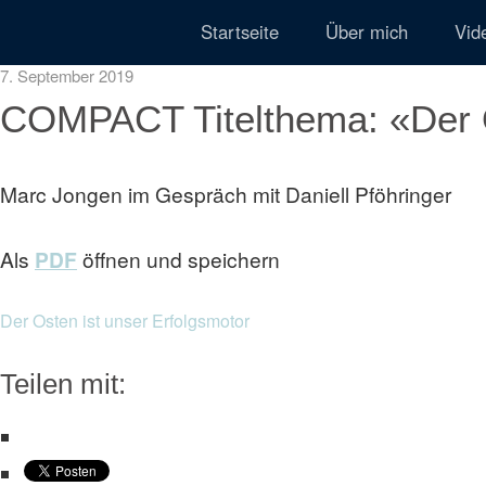
Startseite
Über mich
Vid
7. September 2019
COMPACT Titelthema: «Der O
Marc Jongen im Gespräch mit Daniell Pföhringer
Als
PDF
öffnen und speichern
Der Osten ist unser Erfolgsmotor
Teilen mit: