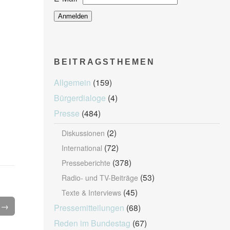
BEITRAGSTHEMEN
Allgemein
(159)
Bürgerdialoge
(4)
Presse
(484)
(2)
Diskussionen
(72)
International
(378)
Presseberichte
(53)
Radio- und TV-Beiträge
(45)
Texte & Interviews
l →
Pressemitteilungen
(68)
Reden im Bundestag
(67)