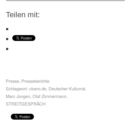
Teilen mit:
Presse
,
Presseberichte
Schlagwort:
cicero.de
,
Deutscher Kulturrat
,
Marc Jongen
,
Olaf Zimmermann
,
STREITGESPRÄCH