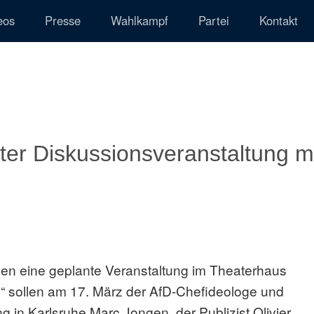
eos
Presse
Wahlkampf
Partei
Kontakt
anter Diskussionsveranstaltung m
egen eine geplante Veranstaltung im Theaterhaus
e“ sollen am 17. März der AfD-Chefideologe und
 in Karlsruhe Marc Jongen, der Publizist Olivier