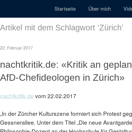
Startseite
Über mich
Vid
Artikel mit dem Schlagwort ‘
Zürich
’
22. Februar 2017
nachtkritik.de: «Kritik an gepl
AfD-Chefideologen in Zürich»
nachtkritik.de
vom 22.02.2017
„In der Zürcher Kulturszene formiert sich Protest g
Gessnerallee. Unter dem Titel „Die neue Avantgard
Philosophie-Dozent an der Hochschule für Gestaltung