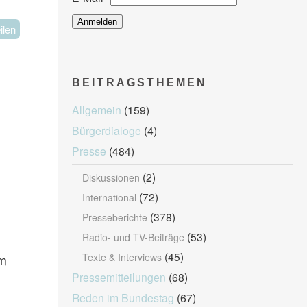
ilen
BEITRAGSTHEMEN
Allgemein
(159)
Bürgerdialoge
(4)
Presse
(484)
(2)
Diskussionen
(72)
International
(378)
Presseberichte
(53)
Radio- und TV-Beiträge
(45)
um
Texte & Interviews
Pressemitteilungen
(68)
Reden im Bundestag
(67)