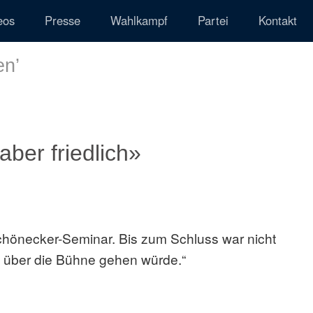
eos
Presse
Wahlkampf
Partei
Kontakt
en
’
aber friedlich»
chönecker-Seminar. Bis zum Schluss war nicht
t über die Bühne gehen würde.“