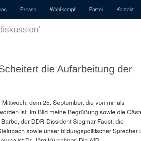
eos
Presse
Wahlkampf
Partei
Kontakt
iskussion
’
Scheitert die Aufarbeitung der
Mittwoch, dem 25. September, die von mir als
 worden ist. Im Bild meine Begrüßung sowie die Gäst
 Barbe, der DDR-Dissident Siegmar Faust, die
Steinbach sowie unser bildungspolitischer Sprecher 
urnalist Dr. Jörg Kürschner. Die AfD-