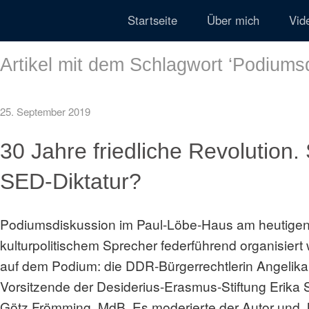
Startseite
Über mich
Vid
Artikel mit dem Schlagwort ‘
Podiumsd
25. September 2019
30 Jahre friedliche Revolution. 
SED-Diktatur?
Podiumsdiskussion im Paul-Löbe-Haus am heutigen 
kulturpolitischem Sprecher federführend organisiert
auf dem Podium: die DDR-Bürgerrechtlerin Angelika
Vorsitzende der Desiderius-Erasmus-Stiftung Erika 
Götz Frömming, MdB. Es moderierte der Autor und Jo