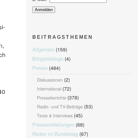
i-
BEITRAGSTHEMEN
n,
Allgemein
(159)
ch
Bürgerdialoge
(4)
Presse
(484)
(2)
Diskussionen
(72)
International
40
(378)
Presseberichte
(53)
Radio- und TV-Beiträge
(45)
Texte & Interviews
Pressemitteilungen
(68)
Reden im Bundestag
(67)