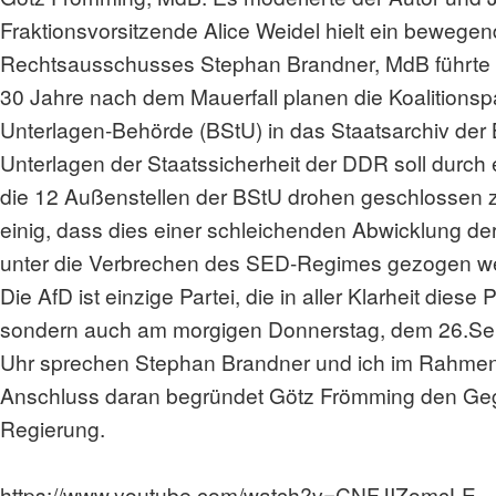
Fraktionsvorsitzende Alice Weidel hielt ein bewege
Rechtsausschusses Stephan Brandner, MdB führte 
30 Jahre nach dem Mauerfall planen die Koalitions
Unterlagen-Behörde (BStU) in das Staatsarchiv der 
Unterlagen der Staatssicherheit der DDR soll dur
die 12 Außenstellen der BStU drohen geschlossen 
einig, dass dies einer schleichenden Abwicklung de
unter die Verbrechen des SED-Regimes gezogen we
Die AfD ist einzige Partei, die in aller Klarheit diese
sondern auch am morgigen Donnerstag, dem 26.Sept
Uhr sprechen Stephan Brandner und ich im Rahmen 
Anschluss daran begründet Götz Frömming den Ge
Regierung.
https://www.youtube.com/watch?v=CNFJIZomcLE