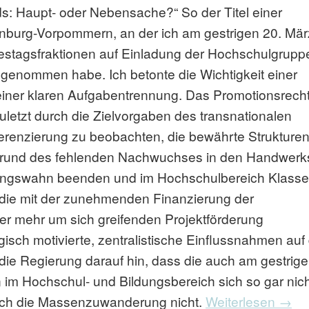
s: Haupt- oder Nebensache?“ So der Titel einer
nburg-Vorpommern, an der ich am gestrigen 20. Mär
estagsfraktionen auf Einladung der Hochschulgrupp
ilgenommen habe. Ich betonte die Wichtigkeit einer
 einer klaren Aufgabentrennung. Das Promotionsrech
uletzt durch die Zielvorgaben des transnationalen
ferenzierung zu beobachten, die bewährte Strukture
rgrund des fehlenden Nachwuchses in den Handwerks
ungswahn beenden und im Hochschulbereich Klasse
, die mit der zunehmenden Finanzierung der
er mehr um sich greifenden Projektförderung
gisch motivierte, zentralistische Einflussnahmen auf 
f die Regierung darauf hin, dass die auch am gestrig
 im Hochschul- und Bildungsbereich sich so gar nic
urch die Massenzuwanderung nicht.
Weiterlesen →