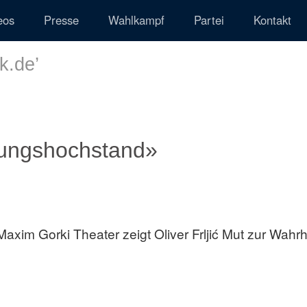
eos
Presse
Wahlkampf
Partei
Kontakt
ik.de
’
erungshochstand»
Maxim Gorki Theater zeigt Oliver Frljić Mut zur Wahrh