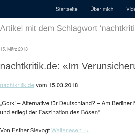
Startseite
Über mich
Vid
Artikel mit dem Schlagwort ‘
nachtkrit
15. März 2018
nachtkritik.de: «Im Verunsich
nachtkritik.de
vom 15.03.2018
„Gorki – Alternative für Deutschland? – Am Berliner 
und erliegt der Faszination des Bösen“
Von Esther Slevogt
Weiterlesen →