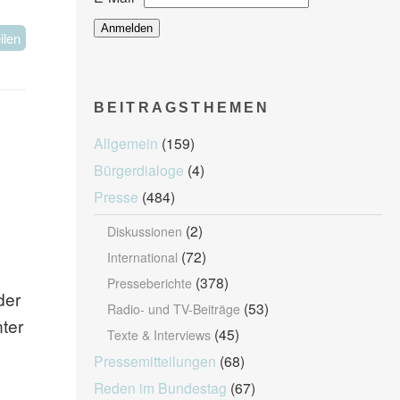
ilen
BEITRAGSTHEMEN
Allgemein
(159)
Bürgerdialoge
(4)
Presse
(484)
(2)
Diskussionen
(72)
International
(378)
Presseberichte
der
(53)
Radio- und TV-Beiträge
ter
(45)
Texte & Interviews
Pressemitteilungen
(68)
Reden im Bundestag
(67)