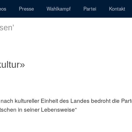
eos
Presse
Wahlkampf
Partei
Kontakt
ssen
’
kultur»
 nach kultureller Einheit des Landes bedroht die Part
tschen in seiner Lebensweise“