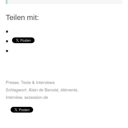
Teilen mit:
Presse
,
Texte & Interviews
Schlagwort:
Alain de Benoist
,
éléments
,
Interview
,
sezession.de