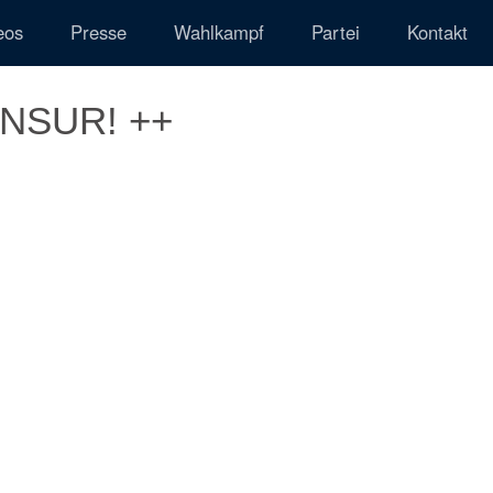
eos
Presse
Wahlkampf
Partei
Kontakt
ENSUR! ++