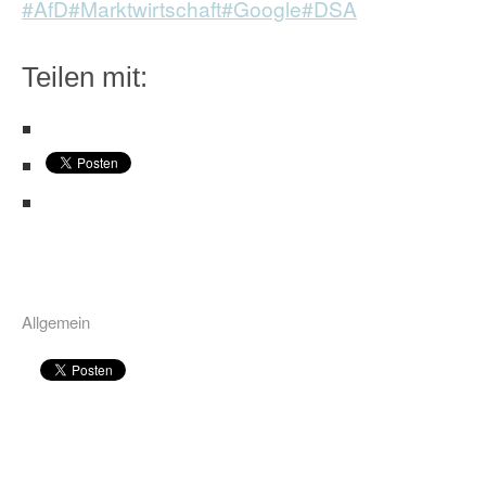
#AfD
#Marktwirtschaft
#Google
#DSA
Teilen mit:
Allgemein