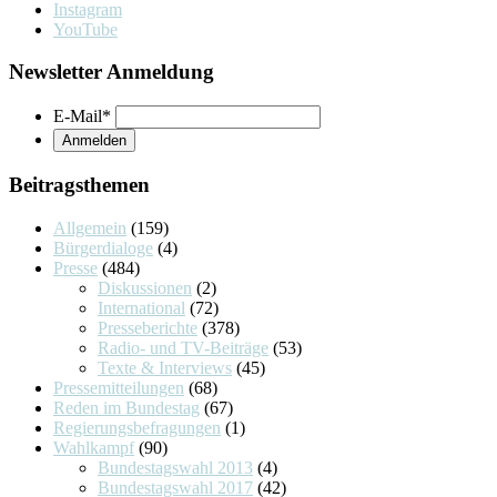
Instagram
YouTube
Newsletter Anmeldung
E-Mail
*
Beitragsthemen
Allgemein
(159)
Bürgerdialoge
(4)
Presse
(484)
Diskussionen
(2)
International
(72)
Presseberichte
(378)
Radio- und TV-Beiträge
(53)
Texte & Interviews
(45)
Pressemitteilungen
(68)
Reden im Bundestag
(67)
Regierungsbefragungen
(1)
Wahlkampf
(90)
Bundestagswahl 2013
(4)
Bundestagswahl 2017
(42)