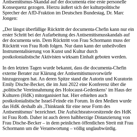
Antisemitismus-Skandal auf der documenta eine erste personelle
Konsequenz gezogen. Hierzu äußert sich der kulturpolitische
Sprecher der AfD-Fraktion im Deutschen Bundestag, Dr. Marc
Jongen:
„Der längst überfällige Rücktritt der documenta-Chefin kann nur ein
erster Schritt bei der Aufarbeitung des Antisemitismusskandals auf
der documenta sein. Dem Rücktritt von Frau Schormann muss der
Rücktritt von Frau Roth folgen. Nur dann kann der unheilvollen
Instrumentalisierung von Kunst und Kultur durch
postkolonialistische Aktivisten wirksam Einhalt geboten werden.
In den letzten Tagen wurde bekannt, dass die documenta-Chefin
externe Berater zur Klärung der Antisemitismusvorwürfe
hinzugezogen hat. An deren Spitze stand die Autorin und Kuratorin
Emily Dische-Becker, die im Juni 2022 eine Konferenz über die
,politische Vereinnahmung des Holocaust-Gedenkens‘ im Haus der
Kulturen (HdK) mitorganisiert hat. Hier erhielten auch
postkolonialistische Israel-Feinde ein Forum. In den Medien wurde
das HdK deshalb als ,Thinktank für eine neue Form des
Antisemitismus‘ bezeichnet. Die Aufsichtsratsvorsitzende des HdK
ist Frau Roth. Daher ist auch deren halbherzige Distanzierung von
Frau Dische-Becker – in dem peinlichen öffentlichen Streit mit Frau
Schormann um die Verantwortung – völlig unglaubwürdig.