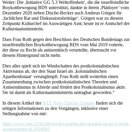
Weiter: Die ,Initiative GG 5.3 Weltoffenheit‘, die die israelfeindliche
Boykottbewegung BDS unterstützt, dankte in ihrem ,Plädoyer’ vom
Dezember 2020 neben Dische-Becker auch Andreas Görgen für
,fachlichen Rat und Diskussionsbeiträge‘. Görgen war zu diesem
Zeitpunkt Kulturchef im Auswärtigen Amt; heute ist er Amtschef der
Kulturstaatsministerin.
Dass Frau Roth gegen den Beschluss des Deutschen Bundestags zur
israelfeindlichen Boykottbewegung BDS vom Mai 2019 votierte,
der diese zu Recht als antisemitisch verurteilte, überrascht vor
diesem Hintergrund nicht mehr.
Dies alles spielt sich im Windschatten des postkolonialistischen
Aktivismus ab, der den Staat Israel als ‚kolonialistischen
Apartheidsstaat‘ verunglimpft. Frau Roth stellt weiterhin einen
Zusammenhang zwischen postkolonialistischen Theorien und
Antisemitismus in Abrede und fördert den Postkolonialismus aktiv.
Sie ist damit als Kulturstaatsministerin untragbar geworden.“
In diesem Artikel der
NZZ Neue Zürcher Zeitung
finden sich die
nötigen Informationen zu den Vorgängen, inklusive einer
Stellungnahme von mir:
https://www.nzz.ch/feuilleton/documenta-der-skandal-ist-noch-nicht-
ausgestanden-ld.1694005