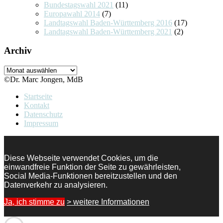
Bundestagswahl 2021
(11)
Europawahl 2014
(7)
Landtagswahl Baden-Württemberg 2016
(17)
Landtagswahl Baden-Württemberg 2021
(2)
Archiv
Archiv
©Dr. Marc Jongen, MdB
Startseite
Kontakt
Datenschutz
Impressum
Diese Webseite verwendet Cookies, um die
einwandfreie Funktion der Seite zu gewährleisten,
Social Media-Funktionen bereitzustellen und den
Datenverkehr zu analysieren.
Ja, ich stimme zu
> weitere Informationen