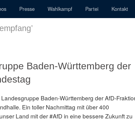
eos
Presse
Wahlkampf
Partei
Kontakt
sempfang
’
ruppe Baden-Württemberg der
ndestag
 Landesgruppe Baden-Württemberg der AfD-Fraktio
dhalle. Ein toller Nachmittag mit über 400
 unser Land mit der #AfD in eine bessere Zukunft zu