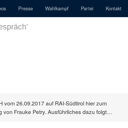
eos
Presse
Wahlkampf
Partei
Kontakt
espräch
’
h
m 26.09.2017 auf RAI-Südtirol hier zum
von Frauke Petry. Ausführliches dazu folgt…