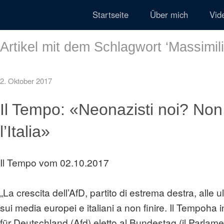
Startseite
Über mich
Vid
Artikel mit dem Schlagwort ‘
Massimil
2. Oktober 2017
Il Tempo: «Neonazisti noi? No
l’Italia»
Il Tempo vom 02.10.2017
„La crescita dell’AfD, partito di estrema destra, alle 
sui media europei e italiani a non finire. Il Tempoha
für Deutschland (Afd) eletto al Bundestag (il Parlame