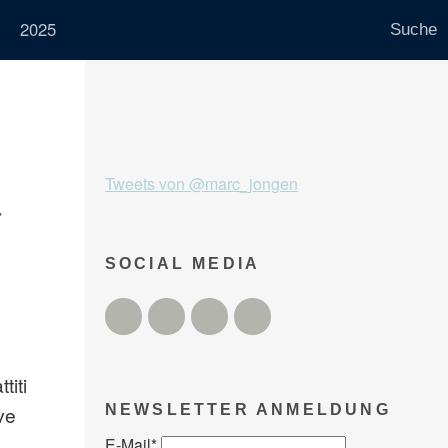
2025
Tweets von @marc_jongen
r
SOCIAL MEDIA
Twitter
Facebook
Instagram
YouTube
titi
ve
NEWSLETTER ANMELDUNG
E-Mail
*