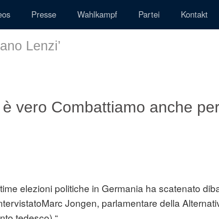
eos
Presse
Wahlkampf
Partei
Kontakt
iano Lenzi
’
n è vero Combattiamo anche pe
ultime elezioni politiche in Germania ha scatenato dibat
 intervistatoMarc Jongen, parlamentare della Alternati
nto tedesco).“