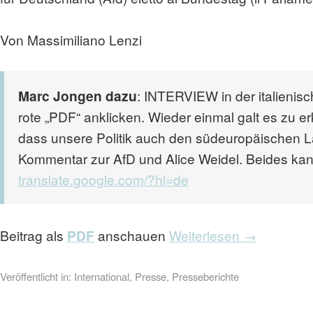
Von Massimiliano Lenzi
Marc Jongen dazu
: INTERVIEW in der italieni
rote „PDF“ anklicken. Wieder einmal galt es zu e
dass unsere Politik auch den südeuropäischen L
Kommentar zur AfD und Alice Weidel. Beides kan
translate.google.com/?hl=de
Beitrag als
PDF
anschauen
Weiterlesen →
Veröffentlicht in:
International
,
Presse
,
Presseberichte