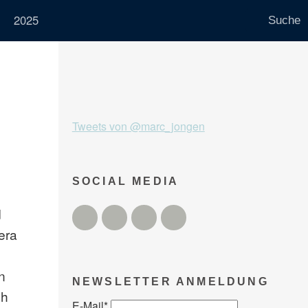
2025
Tweets von @marc_jongen
SOCIAL MEDIA
d
Twitter
Facebook
Instagram
YouTube
era
n
NEWSLETTER ANMELDUNG
ch
E-Mail
*