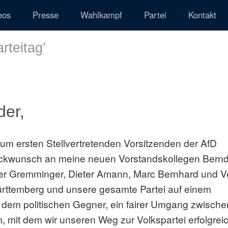
eos
Presse
Wahlkampf
Partei
Kontakt
rteitag
’
der,
um ersten Stellvertretenden Vorsitzenden der AfD
ückwunsch an meine neuen Vorstandskollegen Bern
Peter Gremminger, Dieter Amann, Marc Bernhard und V
ürttemberg und unsere gesamte Partei auf einem
 dem politischen Gegner, ein fairer Umgang zwische
 mit dem wir unseren Weg zur Volkspartei erfolgrei