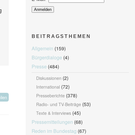
g
BEITRAGSTHEMEN
Allgemein
(159)
Bürgerdialoge
(4)
Presse
(484)
(2)
Diskussionen
(72)
International
(378)
Presseberichte
ilen
(53)
Radio- und TV-Beiträge
(45)
Texte & Interviews
Pressemitteilungen
(68)
Reden im Bundestag
(67)