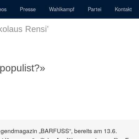
eos
Presse
Wahlkampf
Partei
Kontakt
ikolaus Rensi
’
spopulist?»
Jugendmagazin „BARFUSS“, bereits am 13.6.