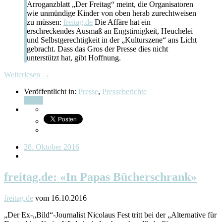
Arroganzblatt „Der Freitag“ meint, die Organisatoren
wie unmündige Kinder von oben herab zurechtweisen
zu müssen:
freitag.de
Die Affäre hat ein
erschreckendes Ausmaß an Engstirnigkeit, Heuchelei
und Selbstgerechtigkeit in der „Kulturszene“ ans Licht
gebracht. Dass das Gros der Presse dies nicht
unterstützt hat, gibt Hoffnung.
Weiterlesen →
Veröffentlicht in:
Presse
,
Presseberichte
Teilen
28. Oktober 2016
freitag.de: «In Papas Bücherschrank»
freitag.de
vom 16.10.2016
„Der Ex-„Bild“-Journalist Nicolaus Fest tritt bei der „Alternative für