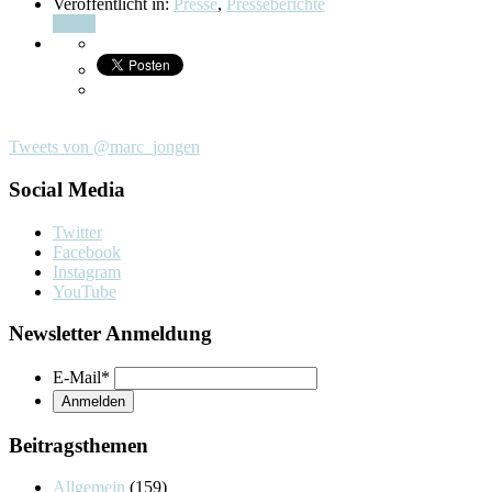
Veröffentlicht in:
Presse
,
Presseberichte
Teilen
Tweets von @marc_jongen
Social Media
Twitter
Facebook
Instagram
YouTube
Newsletter Anmeldung
E-Mail
*
Beitragsthemen
Allgemein
(159)