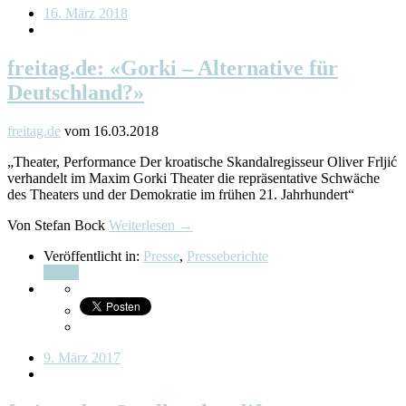
16. März 2018
freitag.de: «Gorki – Alternative für
Deutschland?»
freitag.de
vom 16.03.2018
„Theater, Performance Der kroatische Skandalregisseur Oliver Frljić
verhandelt im Maxim Gorki Theater die repräsentative Schwäche
des Theaters und der Demokratie im frühen 21. Jahrhundert“
Von Stefan Bock
Weiterlesen →
Veröffentlicht in:
Presse
,
Presseberichte
Teilen
9. März 2017