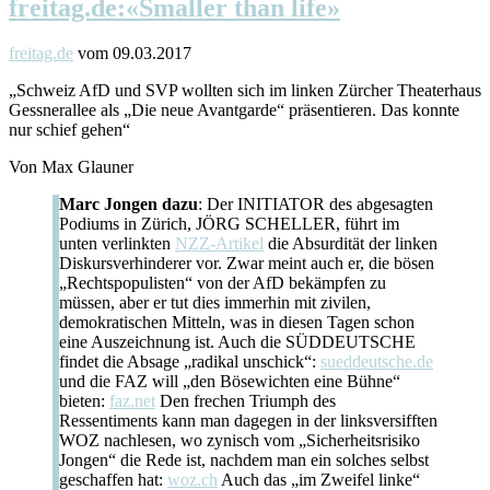
freitag.de:«Smaller than life»
freitag.de
vom 09.03.2017
„Schweiz AfD und SVP wollten sich im linken Zürcher Theaterhaus
Gessnerallee als „Die neue Avantgarde“ präsentieren. Das konnte
nur schief gehen“
Von Max Glauner
Marc Jongen dazu
: Der INITIATOR des abgesagten
Podiums in Zürich, JÖRG SCHELLER, führt im
unten verlinkten
NZZ-Artikel
die Absurdität der linken
Diskursverhinderer vor. Zwar meint auch er, die bösen
„Rechtspopulisten“ von der AfD bekämpfen zu
müssen, aber er tut dies immerhin mit zivilen,
demokratischen Mitteln, was in diesen Tagen schon
eine Auszeichnung ist. Auch die SÜDDEUTSCHE
findet die Absage „radikal unschick“:
sueddeutsche.de
und die FAZ will „den Bösewichten eine Bühne“
bieten:
faz.net
Den frechen Triumph des
Ressentiments kann man dagegen in der linksversifften
WOZ nachlesen, wo zynisch vom „Sicherheitsrisiko
Jongen“ die Rede ist, nachdem man ein solches selbst
geschaffen hat:
woz.ch
Auch das „im Zweifel linke“