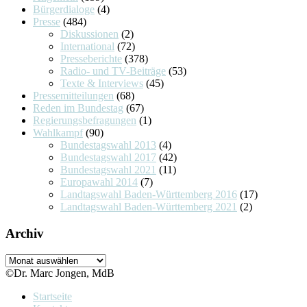
Bürgerdialoge
(4)
Presse
(484)
Diskussionen
(2)
International
(72)
Presseberichte
(378)
Radio- und TV-Beiträge
(53)
Texte & Interviews
(45)
Pressemitteilungen
(68)
Reden im Bundestag
(67)
Regierungsbefragungen
(1)
Wahlkampf
(90)
Bundestagswahl 2013
(4)
Bundestagswahl 2017
(42)
Bundestagswahl 2021
(11)
Europawahl 2014
(7)
Landtagswahl Baden-Württemberg 2016
(17)
Landtagswahl Baden-Württemberg 2021
(2)
Archiv
Archiv
©Dr. Marc Jongen, MdB
Startseite