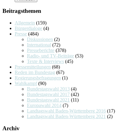
Beitragsthemen
Allgemein
(159)
Bürgerdialoge
(4)
Presse
(484)
Diskussionen
(2)
International
(72)
Presseberichte
(378)
Radio- und TV-Beiträge
(53)
Texte & Interviews
(45)
Pressemitteilungen
(68)
Reden im Bundestag
(67)
Regierungsbefragungen
(1)
Wahlkampf
(90)
Bundestagswahl 2013
(4)
Bundestagswahl 2017
(42)
Bundestagswahl 2021
(11)
Europawahl 2014
(7)
Landtagswahl Baden-Württemberg 2016
(17)
Landtagswahl Baden-Württemberg 2021
(2)
Archiv