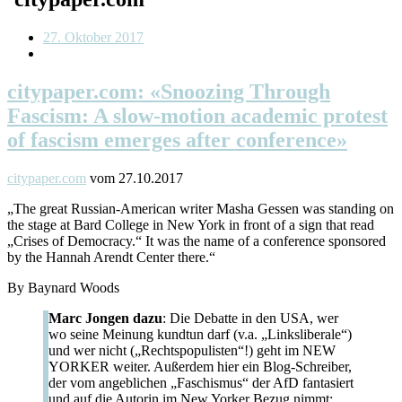
27. Oktober 2017
citypaper.com: «Snoozing Through
Fascism: A slow-motion academic protest
of fascism emerges after conference»
citypaper.com
vom 27.10.2017
„The great Russian-American writer Masha Gessen was standing on
the stage at Bard College in New York in front of a sign that read
„Crises of Democracy.“ It was the name of a conference sponsored
by the Hannah Arendt Center there.“
By Baynard Woods
Marc Jongen dazu
: Die Debatte in den USA, wer
wo seine Meinung kundtun darf (v.a. „Linksliberale“)
und wer nicht („Rechtspopulisten“!) geht im NEW
YORKER weiter. Außerdem hier ein Blog-Schreiber,
der vom angeblichen „Faschismus“ der AfD fantasiert
und auf die Autorin im New Yorker Bezug nimmt: