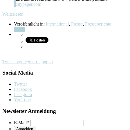
citypaper.com
Weiterlesen →
Veröffentlicht in:
International
,
Presse
,
Presseberichte
Teilen
Tweets von @marc_jongen
Social Media
Twitter
Facebook
Instagram
YouTube
Newsletter Anmeldung
E-Mail
*