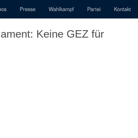
eos
Presse
Wahlkampf
Partei
Kontakt
lament: Keine GEZ für