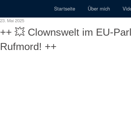
Startseite
Über mich
Vid
23. Mai 2025
++ 💥 Clownswelt im EU-Par
Rufmord! ++